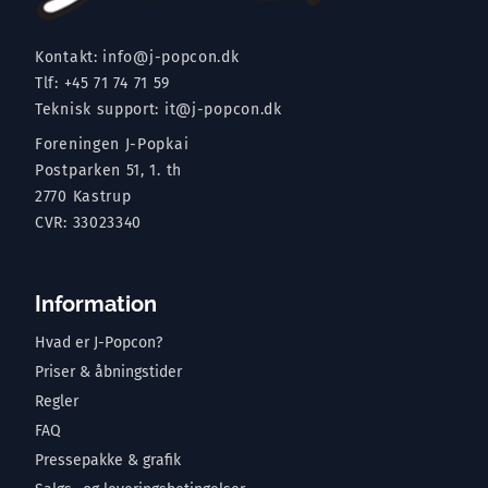
Kontakt:
info@j-popcon.dk
Tlf:
+45 71 74 71 59
Teknisk support:
it@j-popcon.dk
Foreningen J-Popkai
Postparken 51, 1. th
2770 Kastrup
CVR: 33023340
Information
Hvad er J-Popcon?
Priser & åbningstider
Regler
FAQ
Pressepakke & grafik