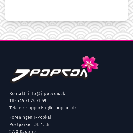
Kontakt:
info@j-popcon.dk
Tlf:
+45 71 74 71 59
Teknisk support:
it@j-popcon.dk
Foreningen J-Popkai
Postparken 51, 1. th
2770 Kastrup