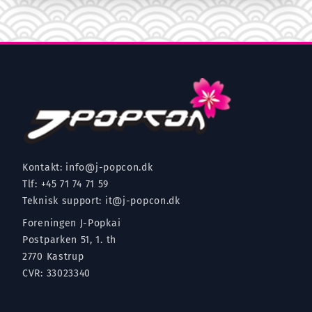
Kontakt:
info@j-popcon.dk
Tlf:
+45 71 74 71 59
Teknisk support:
it@j-popcon.dk
Foreningen J-Popkai
Postparken 51, 1. th
2770 Kastrup
CVR: 33023340