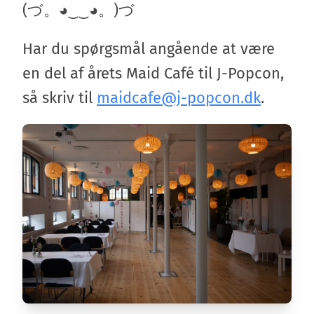
(づ。◕‿‿◕。)づ
Har du spørgsmål angående at være
en del af årets Maid Café til J-Popcon,
så skriv til
maidcafe@j-popcon.dk
.