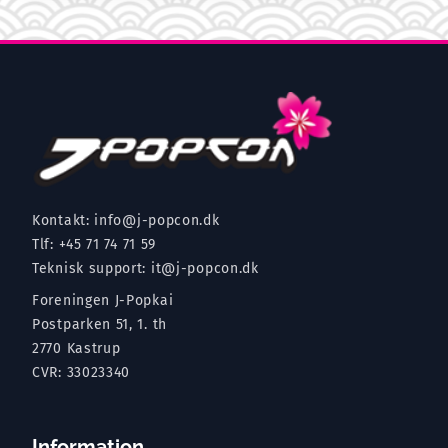
Kontakt:
info@j-popcon.dk
Tlf:
+45 71 74 71 59
Teknisk support:
it@j-popcon.dk
Foreningen J-Popkai
Postparken 51, 1. th
2770 Kastrup
CVR: 33023340
Information